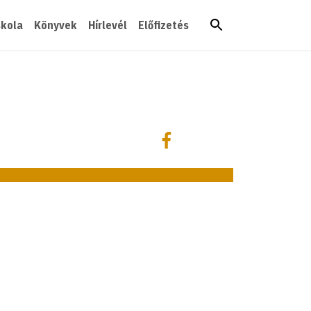
skola
Könyvek
Hírlevél
Előfizetés
Megosztás
Megosztás Facebookon