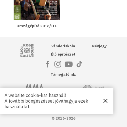
Országépítő 2016/III.
Kós Károly Egyesülés
Vándoriskola
Névjegy
Élő építészet
Támogatóink:
NKA
Magyar Művészeti Akadémia
A website cookie-kat használ!
A további böngészéssel jóváhagyja ezek
Bezárás
Magyar
Petőfi Kulturális Ügynökség
használatát.
Kultúráért
Alapítvány
© 2016-2026