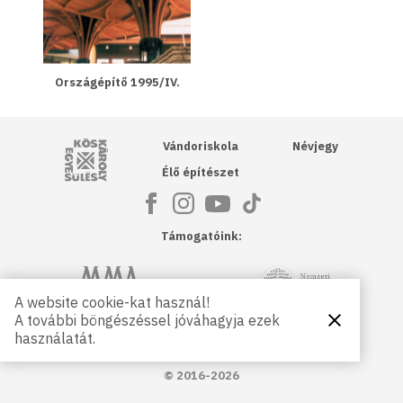
Országépítő 1995/IV.
Kós Károly Egyesülés
Vándoriskola
Névjegy
Élő építészet
Támogatóink:
NKA
Magyar Művészeti Akadémia
A website cookie-kat használ!
A további böngészéssel jóváhagyja ezek
Bezárás
Magyar
Petőfi Kulturális Ügynökség
használatát.
Kultúráért
Alapítvány
© 2016-2026