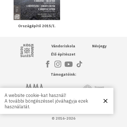
Országépítő 2015/I.
Kós Károly Egyesülés
Vándoriskola
Névjegy
Élő építészet
Támogatóink:
NKA
Magyar Művészeti Akadémia
A website cookie-kat használ!
A további böngészéssel jóváhagyja ezek
Bezárás
Magyar
Petőfi Kulturális Ügynökség
használatát.
Kultúráért
Alapítvány
© 2016-2026