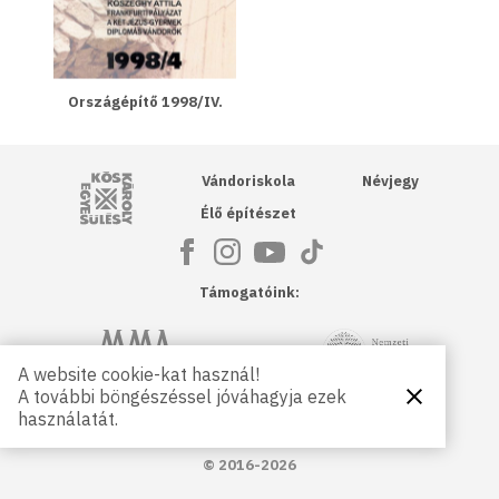
Országépítő 1998/IV.
Kós Károly Egyesülés
Vándoriskola
Névjegy
Élő építészet
Támogatóink:
NKA
Magyar Művészeti Akadémia
A website cookie-kat használ!
A további böngészéssel jóváhagyja ezek
Bezárás
Magyar
Petőfi Kulturális Ügynökség
használatát.
Kultúráért
Alapítvány
© 2016-2026