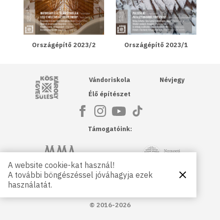
Országépítő 2023/2
Országépítő 2023/1
Kós Károly Egyesülés
Vándoriskola
Névjegy
Élő építészet
Támogatóink:
NKA
Magyar Művészeti Akadémia
A website cookie-kat használ!
A további böngészéssel jóváhagyja ezek
Bezárás
Magyar
Petőfi Kulturális Ügynökség
használatát.
Kultúráért
Alapítvány
© 2016-2026