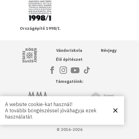
Országépítő 1998/I.
Kós Károly Egyesülés
Vándoriskola
Névjegy
Élő építészet
Támogatóink:
NKA
Magyar Művészeti Akadémia
A website cookie-kat használ!
A további böngészéssel jóváhagyja ezek
Bezárás
Magyar
Petőfi Kulturális Ügynökség
használatát.
Kultúráért
Alapítvány
© 2016-2026