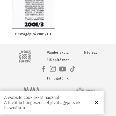
Országépítő 2001/III.
Kós Károly Egyesülés
Vándoriskola
Névjegy
Élő építészet
Támogatóink:
NKA
Magyar Művészeti Akadémia
A website cookie-kat használ!
A további böngészéssel jóváhagyja ezek
Bezárás
Magyar
Petőfi Kulturális Ügynökség
használatát.
Kultúráért
Alapítvány