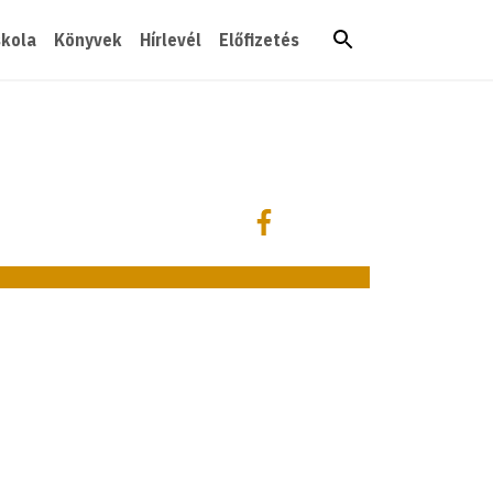
skola
Könyvek
Hírlevél
Előfizetés
Megosztás
Megosztás Facebookon