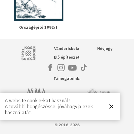
Országépítő 1992/I.
Kós Károly Egyesülés
Vándoriskola
Névjegy
Élő építészet
Támogatóink:
NKA
Magyar Művészeti Akadémia
A website cookie-kat használ!
A további böngészéssel jóváhagyja ezek
Bezárás
Magyar
Petőfi Kulturális Ügynökség
használatát.
Kultúráért
Alapítvány
© 2016-2026