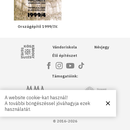
Országépítő 1999/IV.
Kós Károly Egyesülés
Vándoriskola
Névjegy
Élő építészet
Támogatóink:
NKA
Magyar Művészeti Akadémia
A website cookie-kat használ!
A további böngészéssel jóváhagyja ezek
Bezárás
Magyar
Petőfi Kulturális Ügynökség
használatát.
Kultúráért
Alapítvány
© 2016-2026