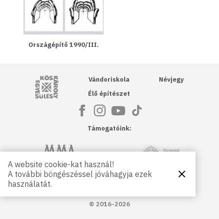
Országépítő 1990/III.
Kós Károly Egyesülés
Vándoriskola
Névjegy
Élő építészet
Támogatóink:
NKA
Magyar Művészeti Akadémia
A website cookie-kat használ!
A további böngészéssel jóváhagyja ezek
Bezárás
Magyar
Petőfi Kulturális Ügynökség
használatát.
Kultúráért
Alapítvány
© 2016-2026