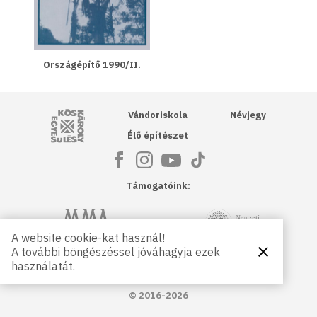
Országépítő 1990/II.
Kós Károly Egyesülés
Vándoriskola
Névjegy
Élő építészet
Támogatóink:
NKA
Magyar Művészeti Akadémia
A website cookie-kat használ!
A további böngészéssel jóváhagyja ezek
Bezárás
Magyar
Petőfi Kulturális Ügynökség
használatát.
Kultúráért
Alapítvány
© 2016-2026