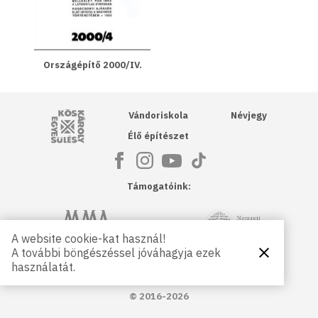
Országépítő 2000/IV.
Kós Károly Egyesülés
Vándoriskola
Névjegy
Élő építészet
Támogatóink:
NKA
Magyar Művészeti Akadémia
A website cookie-kat használ!
A további böngészéssel jóváhagyja ezek
Bezárás
Magyar
Petőfi Kulturális Ügynökség
használatát.
Kultúráért
Alapítvány
© 2016-2026