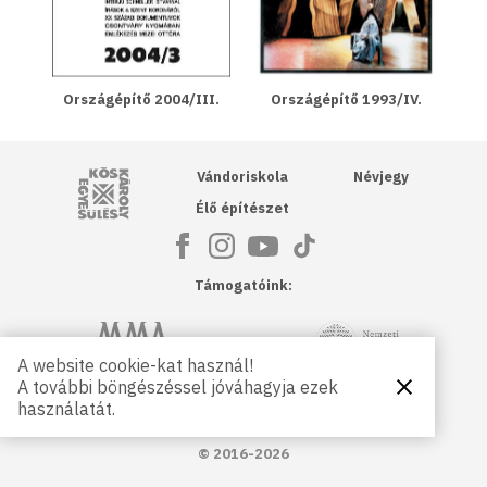
Országépítő 2004/III.
Országépítő 1993/IV.
Kós Károly Egyesülés
Vándoriskola
Névjegy
Élő építészet
Támogatóink:
NKA
Magyar Művészeti Akadémia
A website cookie-kat használ!
A további böngészéssel jóváhagyja ezek
Bezárás
Magyar
Petőfi Kulturális Ügynökség
használatát.
Kultúráért
Alapítvány
© 2016-2026