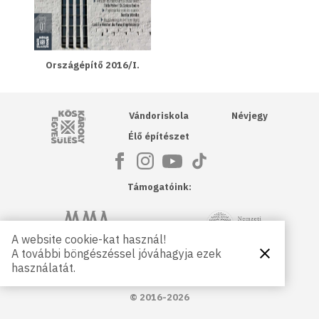
Országépítő 2016/I.
Kós Károly Egyesülés
Vándoriskola
Névjegy
Élő építészet
Támogatóink:
NKA
Magyar Művészeti Akadémia
A website cookie-kat használ!
A további böngészéssel jóváhagyja ezek
Bezárás
Magyar
Petőfi Kulturális Ügynökség
használatát.
Kultúráért
Alapítvány
© 2016-2026