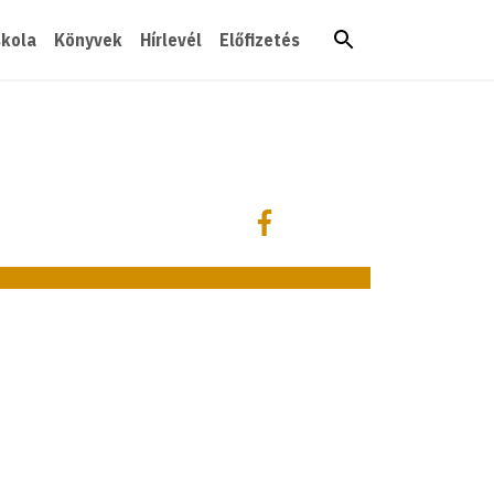
skola
Könyvek
Hírlevél
Előfizetés
Megosztás
Megosztás Facebookon