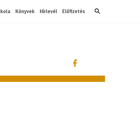
skola
Könyvek
Hírlevél
Előfizetés
Megosztás
Megosztás Facebookon