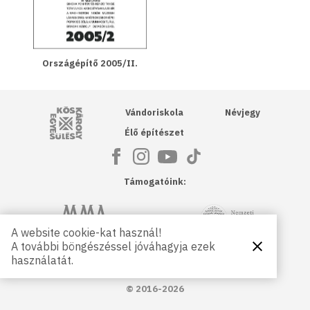
Országépítő 2005/II.
Kós Károly Egyesülés
Vándoriskola
Névjegy
Élő építészet
Támogatóink:
NKA
Magyar Művészeti Akadémia
A website cookie-kat használ!
A további böngészéssel jóváhagyja ezek
Bezárás
Magyar
Petőfi Kulturális Ügynökség
használatát.
Kultúráért
Alapítvány
© 2016-2026