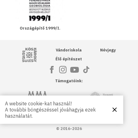
Országépítő 1999/I.
Kós Károly Egyesülés
Vándoriskola
Névjegy
Élő építészet
Támogatóink:
NKA
Magyar Művészeti Akadémia
A website cookie-kat használ!
A további böngészéssel jóváhagyja ezek
Bezárás
Magyar
Petőfi Kulturális Ügynökség
használatát.
Kultúráért
Alapítvány
© 2016-2026