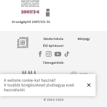
Országépítő 2007/III-IV.
Kós Károly Egyesülés
Vándoriskola
Névjegy
Élő építészet
Támogatóink:
NKA
Magyar Művészeti Akadémia
A website cookie-kat használ!
A további böngészéssel jóváhagyja ezek
Bezárás
Magyar
Petőfi Kulturális Ügynökség
használatát.
Kultúráért
Alapítvány
© 2016-2026