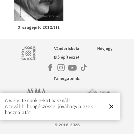
Országépítő 2012/III.
Kós Károly Egyesülés
Vándoriskola
Névjegy
Élő építészet
Támogatóink:
NKA
Magyar Művészeti Akadémia
A website cookie-kat használ!
A további böngészéssel jóváhagyja ezek
Bezárás
Magyar
Petőfi Kulturális Ügynökség
használatát.
Kultúráért
Alapítvány
© 2016-2026