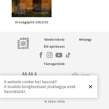
Országépítő 2013/IV.
Kós Károly Egyesülés
Vándoriskola
Névjegy
Élő építészet
Támogatóink:
NKA
Magyar Művészeti Akadémia
A website cookie-kat használ!
A további böngészéssel jóváhagyja ezek
Bezárás
Magyar
Petőfi Kulturális Ügynökség
használatát.
Kultúráért
Alapítvány
© 2016-2026