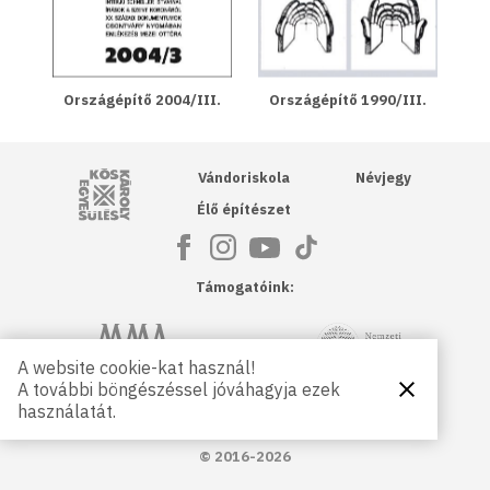
Országépítő 2004/III.
Országépítő 1990/III.
Kós Károly Egyesülés
Vándoriskola
Névjegy
Élő építészet
Támogatóink:
NKA
Magyar Művészeti Akadémia
A website cookie-kat használ!
A további böngészéssel jóváhagyja ezek
Bezárás
Magyar
Petőfi Kulturális Ügynökség
használatát.
Kultúráért
Alapítvány
© 2016-2026