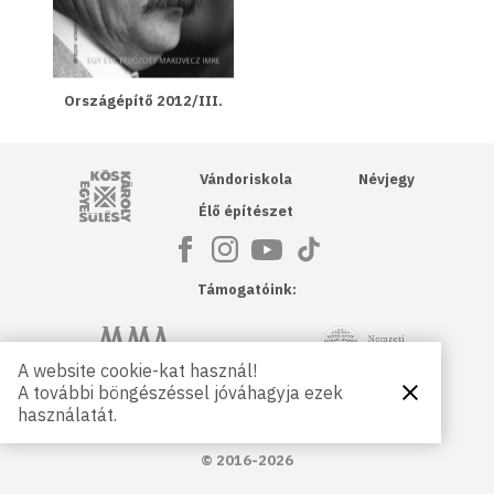
Országépítő 2012/III.
Kós Károly Egyesülés
Vándoriskola
Névjegy
Élő építészet
Támogatóink:
NKA
Magyar Művészeti Akadémia
A website cookie-kat használ!
A további böngészéssel jóváhagyja ezek
Bezárás
Magyar
Petőfi Kulturális Ügynökség
használatát.
Kultúráért
Alapítvány
© 2016-2026