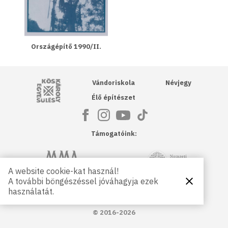
Országépítő 1990/II.
Kós Károly Egyesülés
Vándoriskola
Névjegy
Élő építészet
Támogatóink:
NKA
Magyar Művészeti Akadémia
A website cookie-kat használ!
A további böngészéssel jóváhagyja ezek
Bezárás
Magyar
Petőfi Kulturális Ügynökség
használatát.
Kultúráért
Alapítvány
© 2016-2026