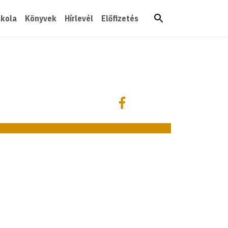
skola
Könyvek
Hírlevél
Előfizetés
Megosztás
Megosztás Facebookon