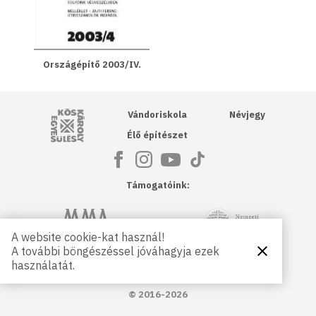
Országépítő 2003/IV.
Kós Károly Egyesülés
Vándoriskola
Névjegy
Élő építészet
Támogatóink:
NKA
Magyar Művészeti Akadémia
A website cookie-kat használ!
A további böngészéssel jóváhagyja ezek
Bezárás
Magyar
Petőfi Kulturális Ügynökség
használatát.
Kultúráért
Alapítvány
© 2016-2026