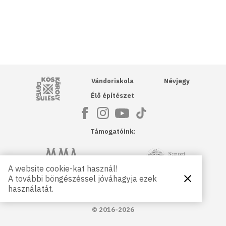
Kós Károly Egyesülés
Vándoriskola
Névjegy
Élő építészet
Támogatóink:
NKA
Magyar Művészeti Akadémia
A website cookie-kat használ!
A további böngészéssel jóváhagyja ezek
Bezárás
Magyar
Petőfi Kulturális Ügynökség
használatát.
Kultúráért
Alapítvány
© 2016-2026