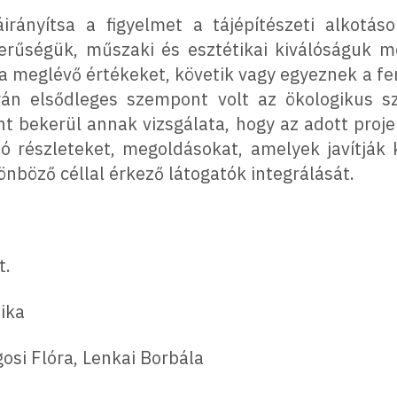
irányítsa a figyelmet a tájépítészeti alkotáso
zerűségük, műszaki és esztétikai kiválóságuk 
a meglévő értékeket, követik vagy egyeznek a fen
án elsődleges szempont volt az ökologikus s
nt bekerül annak vizsgálata, hogy az adott proje
ó részleteket, megoldásokat, amelyek javítják
ülönböző céllal érkező látogatók integrálását.
t.
ika
osi Flóra, Lenkai Borbála