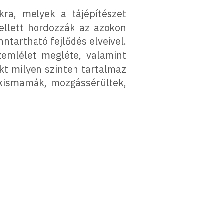
kra, melyek a tájépítészet
mellett hordozzák az azokon
ntartható fejlődés elveivel.
zemlélet megléte, valamint
kt milyen szinten tartalmaz
 kismamák, mozgássérültek,