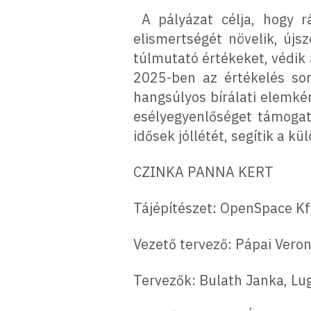
A pályázat célja, hogy rá
elismertségét növelik, újs
túlmutató értékeket, védik 
2025-ben az értékelés sor
hangsúlyos bírálati elemké
esélyegyenlőséget támogat
idősek jóllétét, segítik a k
CZINKA PANNA KERT
Tájépítészet: OpenSpace Kf
Vezető tervező: Pápai Veron
Tervezők: Bulath Janka, Lug