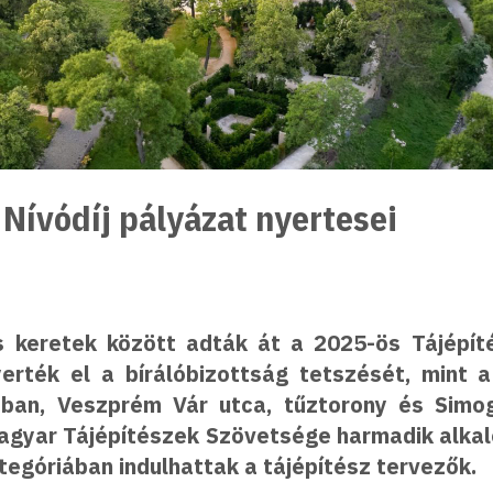
 Nívódíj pályázat nyertesei
 keretek között adták át a 2025-ös Tájépíté
erték el a bírálóbizottság tetszését, mint a
ban, Veszprém Vár utca, tűztorony és Simog
gyar Tájépítészek Szövetsége harmadik alkal
egóriában indulhattak a tájépítész tervezők.