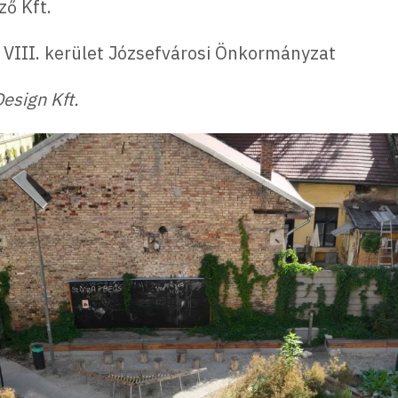
ő Kft.
VIII. kerület Józsefvárosi Önkormányzat
esign Kft.