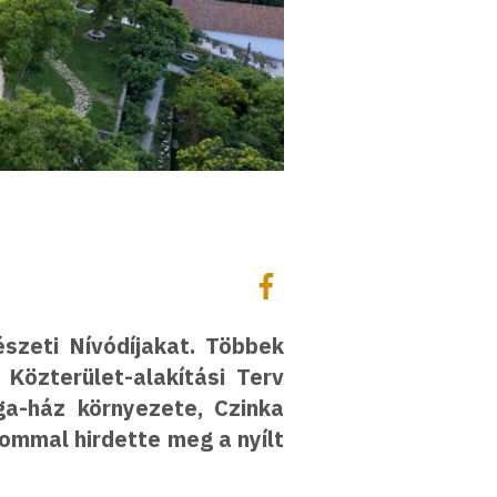
Megosztás
Megosztás Facebookon
szeti Nívódíjakat. Többek
 Közterület-alakítási Terv
a-ház környezete, Czinka
ommal hirdette meg a nyílt