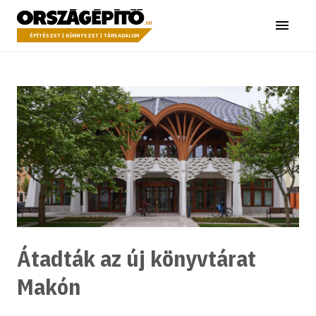
Ugrás a tartalomhoz
Országépítő
Menü
ÉPÍTÉSZET | KÖRNYEZET | TÁRSADALOM
Átadták az új könyvtárat
Makón