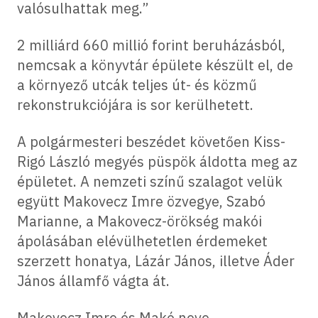
valósulhattak meg.”
2 milliárd 660 millió forint beruházásból,
nemcsak a könyvtár épülete készült el, de
a környező utcák teljes út- és közmű
rekonstrukciójára is sor kerülhetett.
A polgármesteri beszédet követően Kiss-
Rigó László megyés püspök áldotta meg az
épületet. A nemzeti színű szalagot velük
együtt Makovecz Imre özvegye, Szabó
Marianne, a Makovecz-örökség makói
ápolásában elévülhetetlen érdemeket
szerzett honatya, Lázár János, illetve Áder
János államfő vágta át.
Makovecz Imre és Makó neve