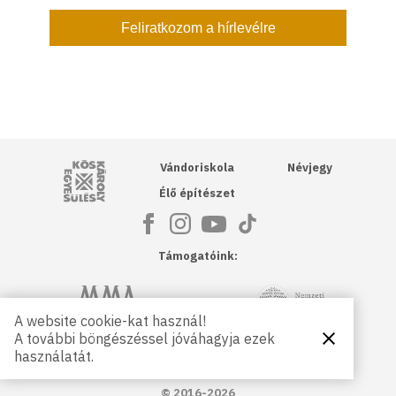
Kós Károly Egyesülés
Vándoriskola
Névjegy
Élő építészet
Támogatóink:
NKA
Magyar Művészeti Akadémia
A website cookie-kat használ!
A további böngészéssel jóváhagyja ezek
Bezárás
Magyar
Petőfi Kulturális Ügynökség
használatát.
Kultúráért
Alapítvány
© 2016-2026