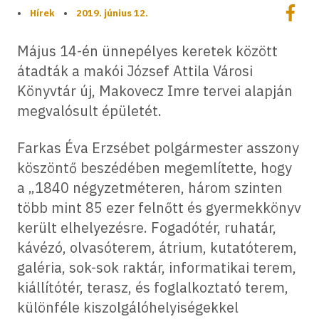
Megoszt
•
Hírek
•
2019. június 12.
Megos
Május 14-én ünnepélyes keretek között
átadták a makói József Attila Városi
Könyvtár új, Makovecz Imre tervei alapján
megvalósult épületét.
Farkas Éva Erzsébet polgármester asszony
köszöntő beszédében megemlítette, hogy
a „1840 négyzetméteren, három szinten
több mint 85 ezer felnőtt és gyermekkönyv
került elhelyezésre. Fogadótér, ruhatár,
kávézó, olvasóterem, átrium, kutatóterem,
galéria, sok-sok raktár, informatikai terem,
kiállítótér, terasz, és foglalkoztató terem,
különféle kiszolgálóhelyiségekkel