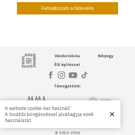
Kós Károly Egyesülés
Vándoriskola
Névjegy
Élő építészet
Támogatóink:
NKA
Magyar Művészeti Akadémia
A website cookie-kat használ!
A további böngészéssel jóváhagyja ezek
Bezárás
Magyar
Petőfi Kulturális Ügynökség
használatát.
Kultúráért
Alapítvány
© 2016-2026