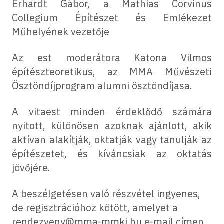
Erhardt Gábor, a Mathias Corvinus
Collegium Építészet és Emlékezet
Műhelyének vezetője
Az est moderátora Katona Vilmos
építészteoretikus, az MMA Művészeti
Ösztöndíjprogram alumni ösztöndíjasa.
A vitaest minden érdeklődő számára
nyitott, különösen azoknak ajánlott, akik
aktívan alakítják, oktatják vagy tanulják az
építészetet, és kíváncsiak az oktatás
jövőjére.
A beszélgetésen való részvétel ingyenes,
de regisztrációhoz kötött, amelyet a
rendezveny@mma-mmki.hu e-mail címen