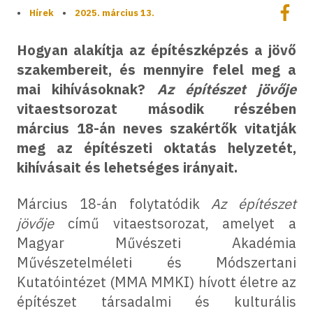
Megoszt
•
Hírek
•
2025. március 13.
Megos
Hogyan alakítja az építészképzés a jövő
szakembereit, és mennyire felel meg a
mai kihívásoknak?
Az építészet jövője
vitaestsorozat második részében
március 18-án neves szakértők vitatják
meg az építészeti oktatás helyzetét,
kihívásait és lehetséges irányait.
Március 18-án folytatódik
Az építészet
jövője
című vitaestsorozat, amelyet a
Magyar Művészeti Akadémia
Művészetelméleti és Módszertani
Kutatóintézet (MMA MMKI) hívott életre az
építészet társadalmi és kulturális