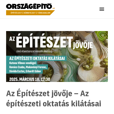
Ugrás a tartalomhoz
Országépítő
Menü
ÉPÍTÉSZET | KÖRNYEZET | TÁRSADALOM
Az Építészet jövője – Az
építészeti oktatás kilátásai