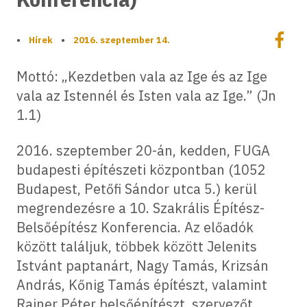
Megoszt
•
Hírek
•
2016. szeptember 14.
Megos
Mottó: „Kezdetben vala az Ige és az Ige
vala az Istennél és Isten vala az Ige.” (Jn
1.1)
2016. szeptember 20-án, kedden, FUGA
budapesti építészeti központban (1052
Budapest, Petőfi Sándor utca 5.) kerül
megrendezésre a 10. Szakrális Építész-
Belsőépítész Konferencia. Az előadók
között találjuk, többek között Jelenits
Istvánt paptanárt, Nagy Tamás, Krizsán
András, Kőnig Tamás építészt, valamint
Rainer Péter belsőépítészt, szervezőt.