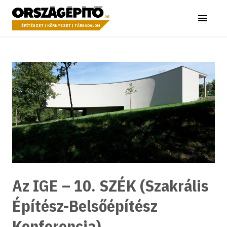
Ugrás a tartalomhoz
Országépítő
Menü
ÉPÍTÉSZET | KÖRNYEZET | TÁRSADALOM
Az IGE – 10. SZÉK (Szakrális
Építész-Belsőépítész
Konferencia)