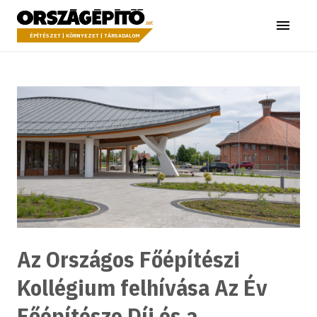
Ugrás a tartalomhoz
Országépítő
Menü
ÉPÍTÉSZET | KÖRNYEZET | TÁRSADALOM
Az Országos Főépítészi
Kollégium felhívása Az Év
Főépítésze Díj és a