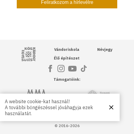
Kós Károly Egyesülés
Vándoriskola
Névjegy
Élő építészet
Támogatóink:
NKA
Magyar Művészeti Akadémia
A website cookie-kat használ!
A további böngészéssel jóváhagyja ezek
Bezárás
Magyar
Petőfi Kulturális Ügynökség
használatát.
Kultúráért
Alapítvány
© 2016-2026