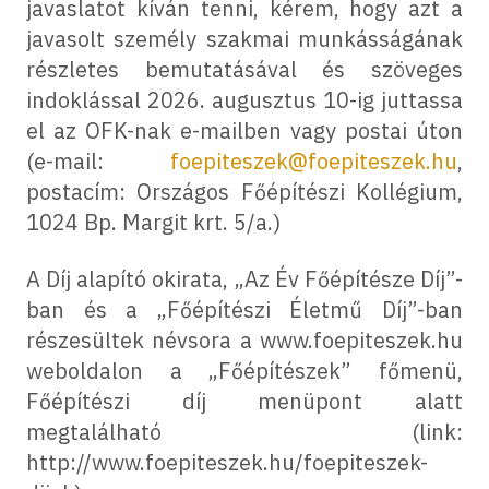
javaslatot kíván tenni, kérem, hogy azt a
javasolt személy szakmai munkásságának
részletes bemutatásával és szöveges
indoklással 2026. augusztus 10-ig juttassa
el az OFK-nak e-mailben vagy postai úton
(e-mail:
foepiteszek@foepiteszek.hu
,
postacím: Országos Főépítészi Kollégium,
1024 Bp. Margit krt. 5/a.)
A Díj alapító okirata, „Az Év Főépítésze Díj”-
ban és a „Főépítészi Életmű Díj”-ban
részesültek névsora a www.foepiteszek.hu
weboldalon a „Főépítészek” főmenü,
Főépítészi díj menüpont alatt
megtalálható (link:
http://www.foepiteszek.hu/foepiteszek-