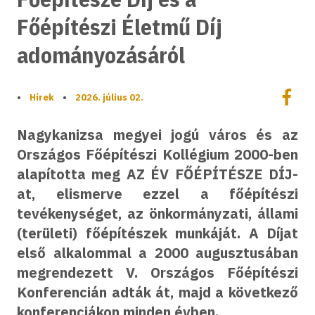
Főépítészi Életmű Díj
adományozásáról
Megoszt
•
Hírek
•
2026. július 02.
Megos
Nagykanizsa megyei jogú város és az
Országos Főépítészi Kollégium 2000-ben
alapította meg AZ ÉV FŐÉPÍTÉSZE DÍJ-
at, elismerve ezzel a főépítészi
tevékenységet, az önkormányzati, állami
(területi) főépítészek munkáját. A Díjat
első alkalommal a 2000 augusztusában
megrendezett V. Országos Főépítészi
Konferencián adták át, majd a következő
konferenciákon minden évben.