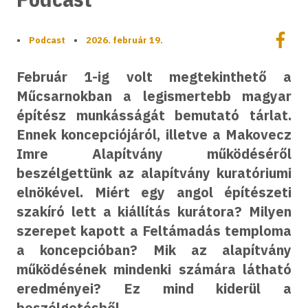
Megoszt
•
Podcast
•
2026. február 19.
Megos
Február 1-ig volt megtekinthető a
Műcsarnokban a legismertebb magyar
építész munkásságát bemutató tárlat.
Ennek koncepciójáról, illetve a Makovecz
Imre Alapítvány működéséről
beszélgettünk az alapítvány kuratóriumi
elnökével. Miért egy angol építészeti
szakíró lett a kiállítás kurátora? Milyen
szerepet kapott a Feltámadás temploma
a koncepcióban? Mik az alapítvány
működésének mindenki számára látható
eredményei? Ez mind kiderül a
beszélgetésből.