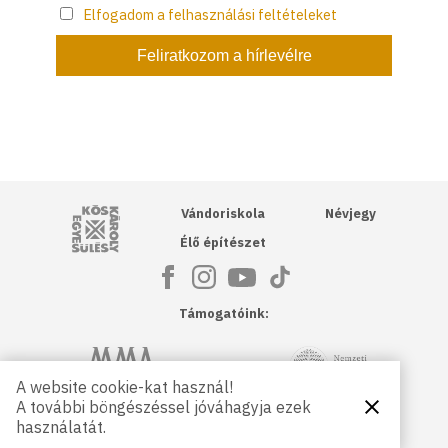
Elfogadom a felhasználási feltételeket
Kós Károly Egyesülés
Vándoriskola
Névjegy
Élő építészet
Támogatóink:
NKA
Magyar Művészeti Akadémia
A website cookie-kat használ!
A további böngészéssel jóváhagyja ezek
Bezárás
Magyar
Petőfi Kulturális Ügynökség
használatát.
Kultúráért
Alapítvány