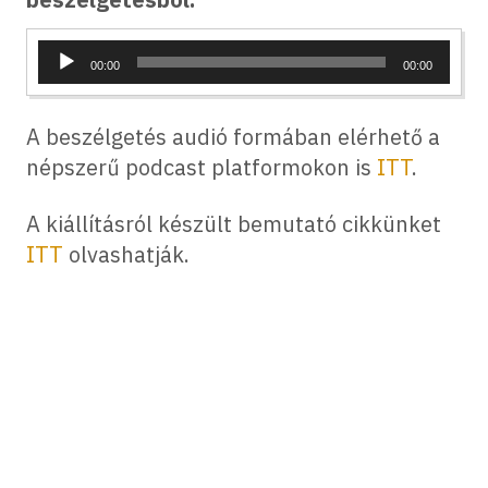
Audió
00:00
00:00
lejátszó
A beszélgetés audió formában elérhető a
népszerű podcast platformokon is
ITT
.
A kiállításról készült bemutató cikkünket
ITT
olvashatják.