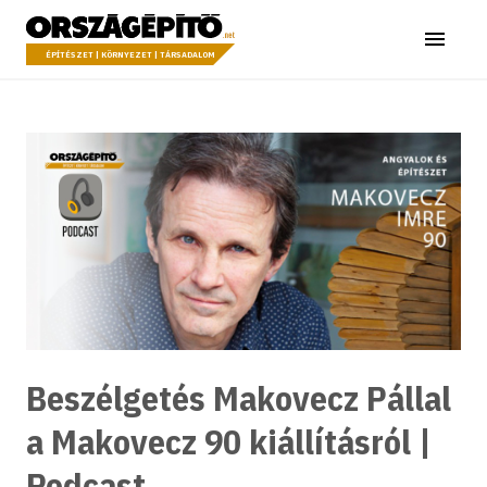
Ugrás a tartalomhoz
Országépítő
Menü
ÉPÍTÉSZET | KÖRNYEZET | TÁRSADALOM
Beszélgetés Makovecz Pállal
a Makovecz 90 kiállításról |
Podcast