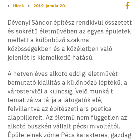
Megoszt
•
Hírek
•
2019. január 20.
Megos
Dévényi Sándor építész rendkívül összetett
és sokrétű életművében az egyes épületek
mellett a különböző szakmai
közösségekben és a közéletben való
jelenlét is kiemelkedő hatású.
A hetven éves alkotó eddigi életművét
bemutató kiállítás a különböző léptékű, a
várostervtől a kilincsig ívelő munkáit
tematizálva tárja a látogatók elé,
felvillantva az építészeti ars poetica
alappilléreit. Az életmű nem független az
alkotó büszkén vállalt pécsi mivoltától.
Épületeinek zöme Pécs karakteres, gazdag