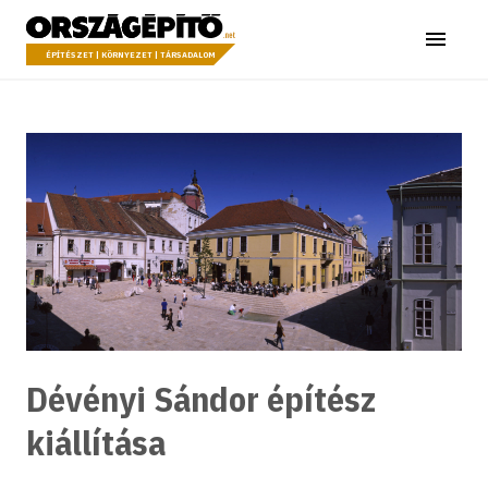
Ugrás a tartalomhoz
Országépítő
Menü
ÉPÍTÉSZET | KÖRNYEZET | TÁRSADALOM
Dévényi Sándor építész
kiállítása