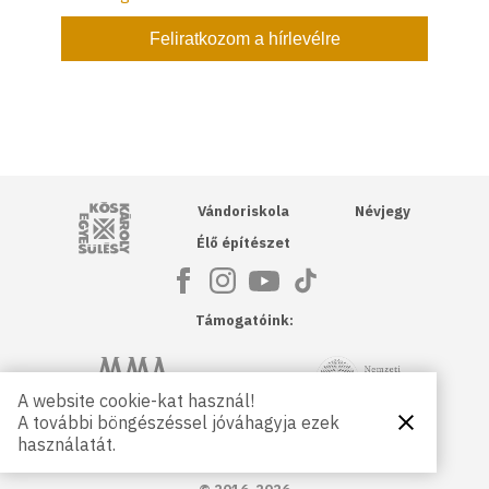
Kós Károly Egyesülés
Vándoriskola
Névjegy
Élő építészet
Támogatóink:
NKA
Magyar Művészeti Akadémia
A website cookie-kat használ!
A további böngészéssel jóváhagyja ezek
Bezárás
Magyar
Petőfi Kulturális Ügynökség
használatát.
Kultúráért
Alapítvány