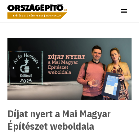
Ugrás a tartalomhoz
Országépítő
Menü
ÉPÍTÉSZET | KÖRNYEZET | TÁRSADALOM
Díjat nyert a Mai Magyar
Építészet weboldala