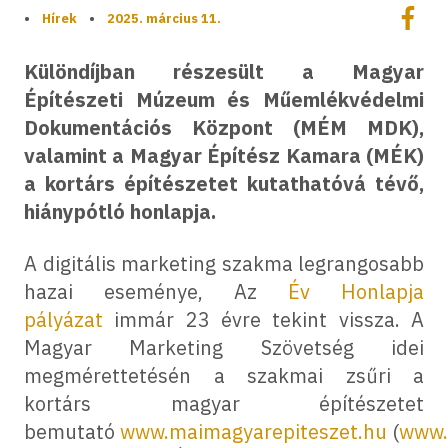
Megoszt
•
Hírek
•
2025. március 11.
Megos
Különdíjban részesült a Magyar
Építészeti Múzeum és Műemlékvédelmi
Dokumentációs Központ (MÉM MDK),
valamint a Magyar Építész Kamara (MÉK)
a kortárs építészetet kutathatóvá tévő,
hiánypótló honlapja.
​A digitális marketing szakma legrangosabb
hazai eseménye, Az
Év Honlapja
pályázat
immár 23 évre tekint vissza. A
Magyar Marketing Szövetség idei
megmérettetésén a szakmai zsűri a
kortárs magyar építészetet
bemutató
www.maimagyarepiteszet.hu
(
www.