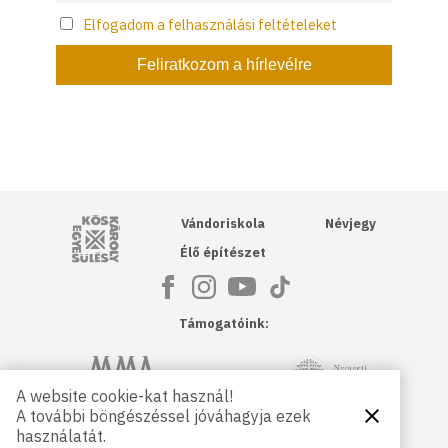
Elfogadom a felhasználási feltételeket
Kós Károly Egyesülés
Vándoriskola
Névjegy
Élő építészet
Támogatóink:
NKA
Magyar Művészeti Akadémia
A website cookie-kat használ!
A további böngészéssel jóváhagyja ezek
Bezárás
Magyar
Petőfi Kulturális Ügynökség
használatát.
Kultúráért