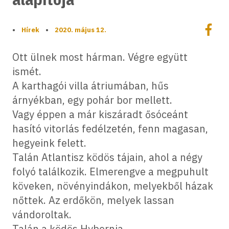
Megoszt
•
Hírek
•
2020. május 12.
Megos
Ott ülnek most hárman. Végre együtt
ismét.
A karthagói villa átriumában, hűs
árnyékban, egy pohár bor mellett.
Vagy éppen a már kiszáradt ősóceánt
hasító vitorlás fedélzetén, fenn magasan,
hegyeink felett.
Talán Atlantisz ködös tájain, ahol a négy
folyó találkozik. Elmerengve a megpuhult
köveken, növényindákon, melyekből házak
nőttek. Az erdőkön, melyek lassan
vándoroltak.
Talán a ködös Hybernia