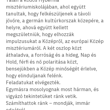
misztériumiskolájában, ahol együtt
tanultak, hogy felkészüljenek a távoli
jövőre, a germán kultúrkorszak közepére, a
helyre, ahová együtt kellett
megszületniük, hogy elhozzák
impulzusukat a Középről, az európai Közép
misztériumáról. A két oszlop közt
áthaladva, a forróság és a hideg, Nap és
Hold, férfi és nő polaritása közt,
bensejükben a Közép minőségét érlelve,
hogy elinduljanak felénk.
Feladatukat elvégezték.
Egymásra mosolyognak most hárman, és
vigyázó tekintetüket ránk vetik.
Számíthattok ránk – mondják, immár
odaátról.