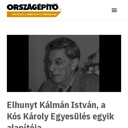
Ugrás a tartalomhoz
Országépítő
Menü
ÉPÍTÉSZET | KÖRNYEZET | TÁRSADALOM
Elhunyt Kálmán István, a
Kós Károly Egyesülés egyik
alapítója