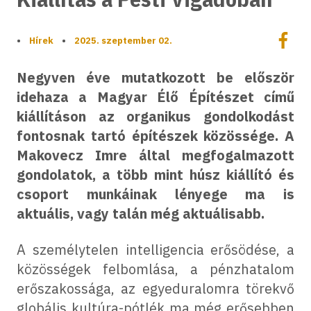
Megoszt
•
Hírek
•
2025. szeptember 02.
Megos
Negyven éve mutatkozott be először
idehaza a Magyar Élő Építészet című
kiállításon az organikus gondolkodást
fontosnak tartó építészek közössége. A
Makovecz Imre által megfogalmazott
gondolatok, a több mint húsz kiállító és
csoport munkáinak lényege ma is
aktuális, vagy talán még aktuálisabb.
A személytelen intelligencia erősödése, a
közösségek felbomlása, a pénzhatalom
erőszakossága, az egyeduralomra törekvő
globális kultúra-pótlék ma még erősebben