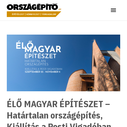
Ugrás a tartalomhoz
Országépítő
Menü
ÉPÍTÉSZET | KÖRNYEZET | TÁRSADALOM
ÉLŐ MAGYAR ÉPÍTÉSZET –
Határtalan országépítés,
Kiállítás a Pesti Vigadóban