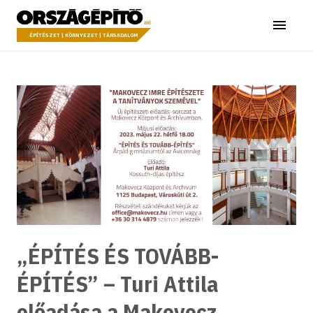
Ugrás a tartalomhoz
Országépítő
Menü
ÉPÍTÉSZET | KÖRNYEZET | TÁRSADALOM
„ÉPÍTÉS ÉS TOVÁBB-
ÉPÍTÉS” – Turi Attila
előadása a Makovecz