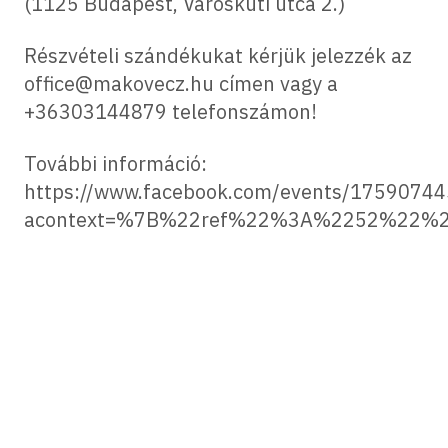
(1125 Budapest, Városkúti utca 2.)
Részvételi szándékukat kérjük jelezzék az
office@makovecz.hu címen vagy a
+36303144879 telefonszámon!
További információ:
https://www.facebook.com/events/1759074
acontext=%7B%22ref%22%3A%2252%22%2