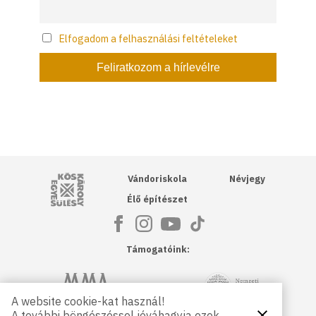
Elfogadom a felhasználási feltételeket
Kós Károly Egyesülés
Vándoriskola
Névjegy
Élő építészet
Támogatóink:
NKA
Magyar Művészeti Akadémia
A website cookie-kat használ!
A további böngészéssel jóváhagyja ezek