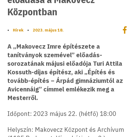
Központban
Megoszt
•
Hírek
•
2023. május 18.
Megos
A „Makovecz Imre építészete a
tanítványok szemével” előadás-
sorozatának májusi előadója Turi Attila
Kossuth-díjas építész, aki „Építés és
tovább-építés – Árpád gimnáziumtól az
Avicennáig” címmel emlékezik meg a
Mesterről.
Időpont: 2023 május 22. (hétfő) 18:00
Helyszín: Makovecz Központ és Archívum