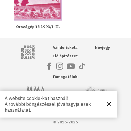
Országépítő 1993/I-II.
Kós Károly Egyesülés
Vándoriskola
Névjegy
Élő építészet
Támogatóink:
NKA
Magyar Művészeti Akadémia
A website cookie-kat használ!
A további böngészéssel jóváhagyja ezek
Bezárás
Magyar
Petőfi Kulturális Ügynökség
használatát.
Kultúráért
Alapítvány
© 2016-2026