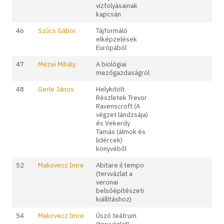
vízfolyásainak
kapcsán
46
Szűcs Gábor
Tájformáló
elképzelések
Európából
47
Mezei Mihály
A biológiai
mezőgazdaságról
48
Gerle János
Helykitölt.
Részletek Trevor
Ravenscroft (A
végzet lándzsája)
és Vekerdy
Tamás (álmok és
lidércek)
könyvéből
52
Makovecz Imre
Abitare il tempo
(tervvázlat a
veronai
belsőépítészeti
kiállításhoz)
54
Makovecz Imre
Úszó teátrum