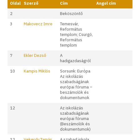
Oldal
Szerző
Cím
Angol cím
2
Beköszöntő
3
Makovecz Imre
Temesvár,
Református
templom; Csurgó,
Református
templom
7
Ekler Dezső
A
hadigazdaságról
10
Kampis Miklós
Sorsunk: Európa
Az iskolázás
szabadságának
európai fóruma –
beszámolók és
dokumentumok
12
Az iskolázás
szabadságának
európai fóruma
(Beszámolók és
dokumentumok)
12
Vekerdy Tamás
A szabad iskola