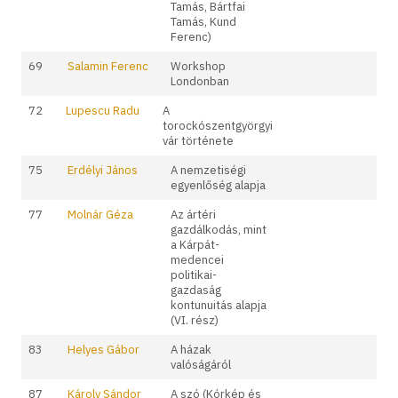
Tamás, Bártfai
Tamás, Kund
Ferenc)
69
Salamin Ferenc
Workshop
Londonban
72
Lupescu Radu
A
torockószentgyörgyi
vár története
75
Erdélyi János
A nemzetiségi
egyenlőség alapja
77
Molnár Géza
Az ártéri
gazdálkodás, mint
a Kárpát-
medencei
politikai-
gazdaság
kontunuitás alapja
(VI. rész)
83
Helyes Gábor
A házak
valóságáról
87
Károly Sándor
A szó (Kórkép és