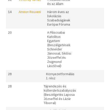
és az állam
14
Amnon Reuveni
Három éves az
Iskolázás
Szabadságának
Európai Fóruma
20
A Piliscsabai
Katolikus
Egyetem
(Beszélgetések
Schneider
Jánossal, Siklósi
Józseffel és
Zsigmond
Lászlóval)
28
Környezetformálás
I. rész
28
Tájrendezés és
külterületszabályozás
(Beszélgetés Laposa
Józseffel és Lázár
Tiborral)