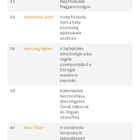
31
Népfőiskolák
Magyarországon
34
Vásárhelyi Judit
A népfőiskola,
mint a helyi
közösség
építésének
eszköze
36
Herczeg Ágnes
A tájfejlődés
lehetőségei a kis
régiók
szempontjából a
Dörögdi-
medence
kapcsán
38
Külterületek
hasznosítása
)Beszélgetés
Ónodi Gáborral
és Ángyán
Józseffel)
43
Rácz Tibor
A vízmérnöki
tervezésről
településeint