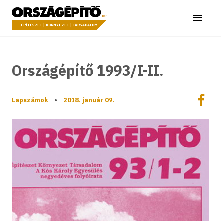
Ugrás a tartalomhoz
Országépítő
Menü
ÉPÍTÉSZET | KÖRNYEZET | TÁRSADALOM
Országépítő 1993/I-II.
Megoszt
Lapszámok
•
2018. január 09.
Megos