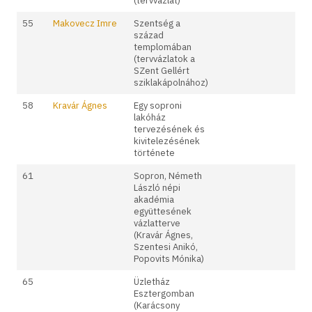
(tervvázlat)
55
Makovecz Imre
Szentség a
század
templomában
(tervvázlatok a
SZent Gellért
sziklakápolnához)
58
Kravár Ágnes
Egy soproni
lakóház
tervezésének és
kivitelezésének
története
61
Sopron, Németh
László népi
akadémia
együttesének
vázlatterve
(Kravár Ágnes,
Szentesi Anikó,
Popovits Mónika)
65
Üzletház
Esztergomban
(Karácsony