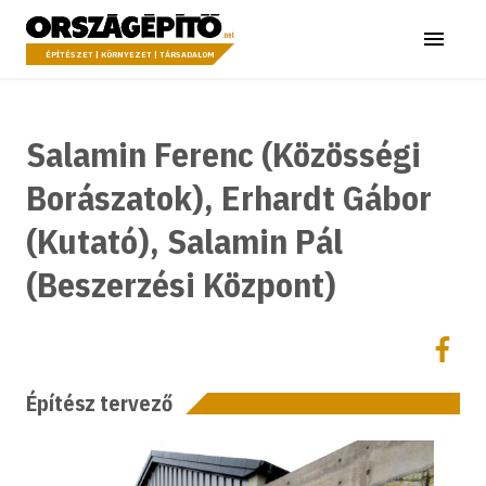
Ugrás a tartalomhoz
Országépítő
Menü
ÉPÍTÉSZET | KÖRNYEZET | TÁRSADALOM
Salamin Ferenc (Közösségi
Borászatok), Erhardt Gábor
(Kutató), Salamin Pál
(Beszerzési Központ)
Megoszt
Megos
Építész tervező