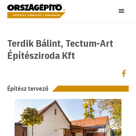
Ugrás a tartalomhoz
Országépítő
Menü
ÉPÍTÉSZET | KÖRNYEZET | TÁRSADALOM
Terdik Bálint, Tectum-Art
Építésziroda Kft
Megoszt
Megos
Építész tervező