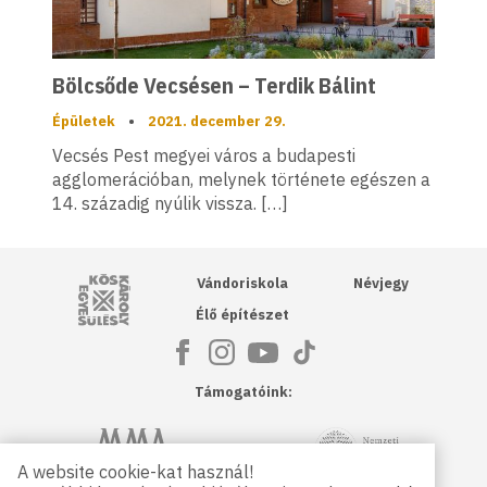
Bölcsőde Vecsésen – Terdik Bálint
Épületek
•
2021. december 29.
Vecsés Pest megyei város a budapesti
agglomerációban, melynek története egészen a
14. századig nyúlik vissza. […]
Kós Károly Egyesülés
Vándoriskola
Névjegy
Élő építészet
Támogatóink:
NKA
Magyar Művészeti Akadémia
A website cookie-kat használ!