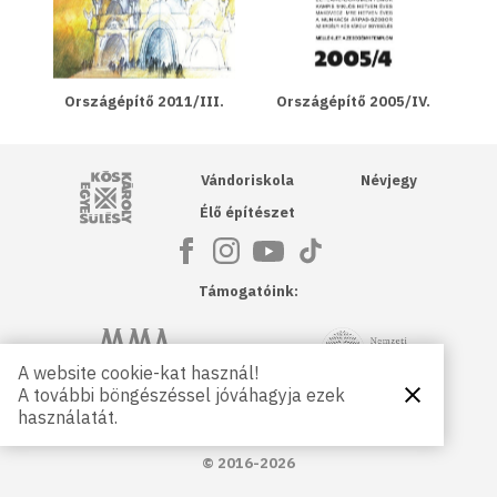
Országépítő 2011/III.
Országépítő 2005/IV.
Kós Károly Egyesülés
Vándoriskola
Névjegy
Élő építészet
Támogatóink:
NKA
Magyar Művészeti Akadémia
A website cookie-kat használ!
A további böngészéssel jóváhagyja ezek
Bezárás
Magyar
Petőfi Kulturális Ügynökség
használatát.
Kultúráért
Alapítvány
© 2016-2026