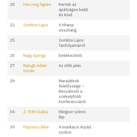
20
Herczeg Ágnes
Kertek az
apátságon belül
és kívül
22
Somlósi Lajos
A tihanyi
visszhang
25
Somlósi Lajos
Tanfolyamairól
25
Nagy György
Emlékeztető
27
Balogh Ádám
Az idők jelei
István
29
Maradékok
felelőssége –
Beszámoló a
székelyföldi
konferenciáról
34
Z. Tóth Csaba
Klingsor színre
lép
39
Popovics Béla
A munkácsi Árpád
szobor