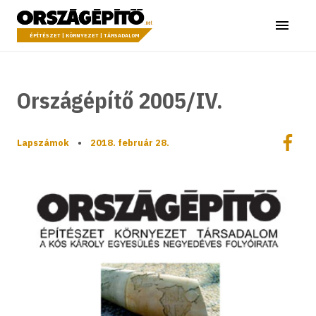
Ugrás a tartalomhoz
Országépítő
Menü
ÉPÍTÉSZET | KÖRNYEZET | TÁRSADALOM
Országépítő 2005/IV.
Megoszt
Lapszámok
•
2018. február 28.
Megos