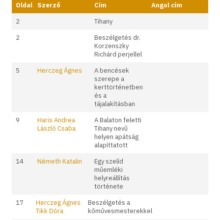
Oldal
Szerző
Cím
Angol cím
2
Tihany
2
Beszélgetés dr.
Korzenszky
Richárd perjellel
5
Herczeg Ágnes
A bencések
szerepe a
kerttörténetben
és a
tájalakításban
9
Haris Andrea
A Balaton feletti
László Csaba
Tihany nevű
helyen apátság
alapíttatott
14
Németh Katalin
Egy szelíd
műemléki
helyreállítás
története
17
Herczeg Ágnes
Beszélgetés a
Tikk Dóra
kőművesmesterekkel