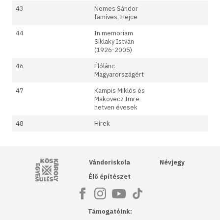
43
Nemes Sándor
famíves, Hejce
44
In memoriam
Síklaky István
(1926-2005)
46
Élólánc
Magyarországért
47
Kampis Miklós és
Makovecz Imre
hetven évesek
48
Hírek
Kós Károly Egyesülés
Vándoriskola
Névjegy
Élő építészet
Támogatóink: