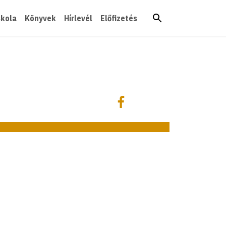
skola
Könyvek
Hírlevél
Előfizetés
Megosztás
Megosztás Facebookon