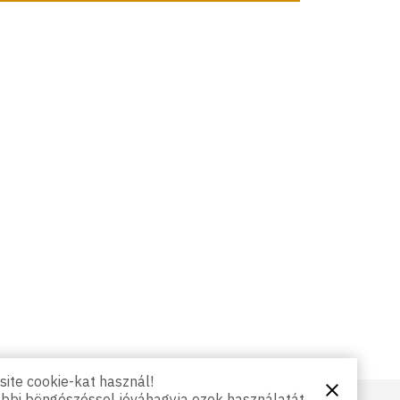
ite cookie-kat használ!
Bezárás
ábbi böngészéssel jóváhagyja ezek használatát.