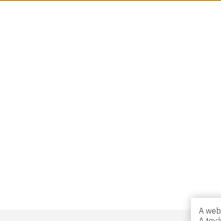
A webs
A tov