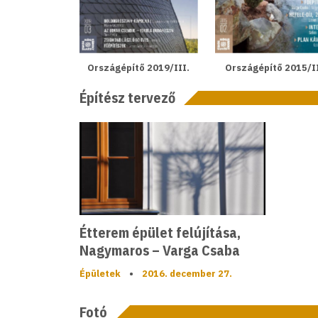
Országépítő 2019/III.
Országépítő 2015/I
Építész tervező
Étterem épület felújítása,
Nagymaros – Varga Csaba
Épületek
•
2016. december 27.
Fotó