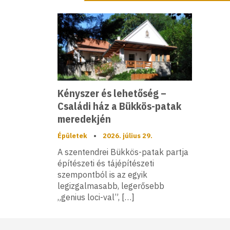
Kényszer és lehetőség –
Családi ház a Bükkös-patak
meredekjén
Épületek
•
2026. július 29.
A szentendrei Bükkös-patak partja
építészeti és tájépítészeti
szempontból is az egyik
legizgalmasabb, legerősebb
„genius loci-val”, […]