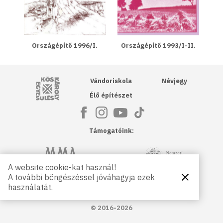
Országépítő 1996/I.
Országépítő 1993/I-II.
Kós Károly Egyesülés
Vándoriskola
Névjegy
Élő építészet
Támogatóink:
NKA
Magyar Művészeti Akadémia
A website cookie-kat használ!
A további böngészéssel jóváhagyja ezek
Bezárás
Magyar
Petőfi Kulturális Ügynökség
használatát.
Kultúráért
Alapítvány
© 2016-2026