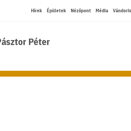
Hírek
Épületek
Nézőpont
Média
Vándori
Pásztor Péter