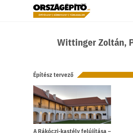
Ugrás a tartalomhoz
Országépítő
ÉPÍTÉSZET | KÖRNYEZET | TÁRSADALOM
Wittinger Zoltán, 
Építész tervező
A Rákóczi-kastély felújítása –