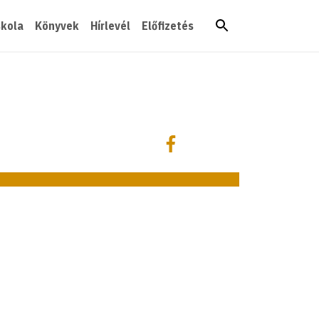
skola
Könyvek
Hírlevél
Előfizetés
Megosztás
Megosztás Facebookon