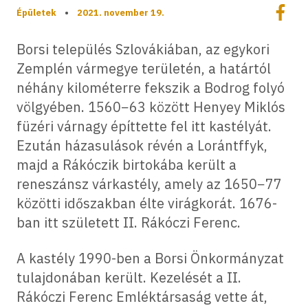
Megoszt
Épületek
•
2021. november 19.
Megos
Borsi település Szlovákiában, az egykori
Zemplén vármegye területén, a határtól
néhány kilométerre fekszik a Bodrog folyó
völgyében. 1560−63 között Henyey Miklós
füzéri várnagy építtette fel itt kastélyát.
Ezután házasulások révén a Lorántffyk,
majd a Rákóczik birtokába került a
reneszánsz várkastély, amely az 1650−77
közötti időszakban élte virágkorát. 1676-
ban itt született II. Rákóczi Ferenc.
A kastély 1990-ben a Borsi Önkormányzat
tulajdonában került. Kezelését a II.
Rákóczi Ferenc Emléktársaság vette át,