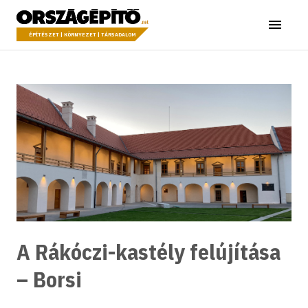
Ugrás a tartalomhoz
Országépítő
Menü
ÉPÍTÉSZET | KÖRNYEZET | TÁRSADALOM
A Rákóczi-kastély felújítása
– Borsi