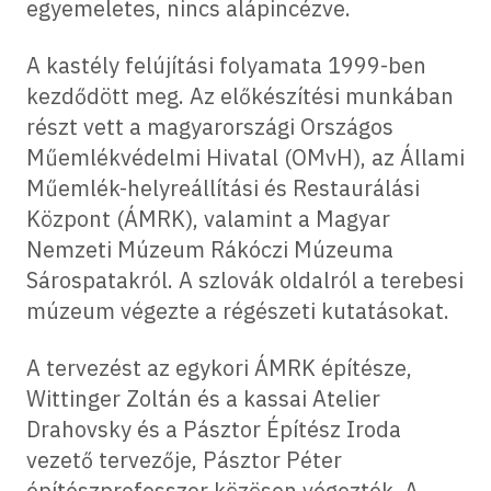
egyemeletes, nincs alápincézve.
A kastély felújítási folyamata 1999-ben
kezdődött meg. Az előkészítési munkában
részt vett a magyarországi Országos
Műemlékvédelmi Hivatal (OMvH), az Állami
Műemlék-helyreállítási és Restaurálási
Központ (ÁMRK), valamint a Magyar
Nemzeti Múzeum Rákóczi Múzeuma
Sárospatakról. A szlovák oldalról a terebesi
múzeum végezte a régészeti kutatásokat.
A tervezést az egykori ÁMRK építésze,
Wittinger Zoltán és a kassai Atelier
Drahovsky és a Pásztor Építész Iroda
vezető tervezője, Pásztor Péter
építészprofesszor közösen végezték. A